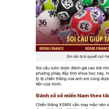
Soi cầu là bí quyết cực h
Soi cầu luôn được đánh giá cao bởi nhữ
phương pháp đầy tính khoa học này, hộ
tỷ lệ chiến thắng của anh em cũng đượ
tiền của mình.
Đánh xổ số miền Nam theo tâ
Chiến thắng XSMN cần may mắn nên số 