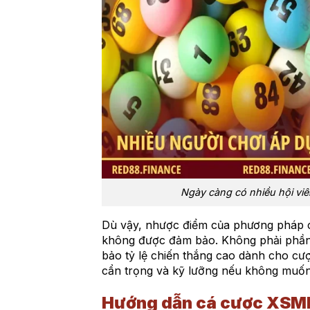
Ngày càng có nhiều hội vi
Dù vậy, nhược điểm của phương pháp
không được đảm bảo. Không phải phần
bảo tỷ lệ chiến thắng cao dành cho cượ
cẩn trọng và kỹ lưỡng nếu không muốn
Hướng dẫn cá cược XSMN