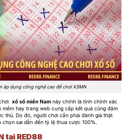
ên áp dụng công nghệ cao để chơi XSMN
 chơi
xổ số miền Nam
này chính là tính chính xác
 mềm hay trang web cung cấp kết quả cũng đảm
c thủ. Do đó, người chơi cần phải đánh giá thật
 chọn sai dẫn đến tỷ lệ thua cược 100%.
 tại RED88