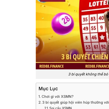
3 bí quyết không thể b
Mục Lục
Chơi gì với XSMN?
3 bí quyết giúp hội viên húp thưởng v
Soi cầu XSMN