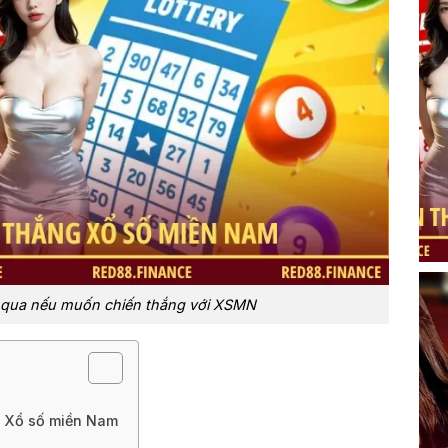
3 
kh
bỏ
mu
th
ỏ qua nếu muốn chiến thắng với XSMN
Hư
t
ới Xổ số miền Nam
RE