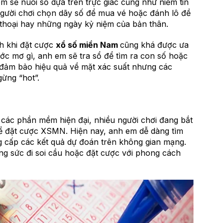
em sẽ nuôi số dựa trên trực giác cũng như niềm tin
 người chơi chọn dãy số để mua vé hoặc đánh lô đề
n thoại hay những ngày kỷ niệm của bản thân.
h khi đặt cược
xổ số miền Nam
cũng khá được ưa
ớc mơ gì, anh em sẽ tra sổ để tìm ra con số hoặc
đảm bảo hiệu quả về mặt xác suất nhưng các
ừng “hot”.
các phần mềm hiện đại, nhiều người chơi đang bắt
ể đặt cược XSMN. Hiện nay, anh em dễ dàng tìm
cấp các kết quả dự đoán trên không gian mạng.
ng sức đi soi cầu hoặc đặt cược với phong cách