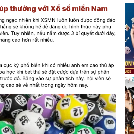
 húp thưởng với Xổ số miền Nam
hông ngạc nhiên khi XSMN luôn luôn được đông đảo
thắng sẽ không hề dễ dàng do hình thức này phụ
iên. Tuy nhiên, nếu nắm được 3 bí quyết dưới đây,
Hư
 nâng cao hơn rất nhiều.
n
RE
m
cực kỳ phổ biến khi có nhiều anh em cao thủ áp
a học khi bet thủ sẽ đặt cược dựa trên sự phân
trước đó. Bằng vào sự phân tích này, hội viên sẽ
ăng cao sẽ về nhất trong ngày hôm nay.
Đă
RE