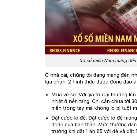
Xổ số miền Nam mang đến m
Ở nhà cái, chúng tôi đang mang đến nh
lựa chọn. 2 hình thức được đông đảo 
Mua vé số: Với giá trị giải thưởng 
nhiệt ở nền tảng. Chỉ cần chưa tới 
mắn trong tay mà không lo bị tuột m
Đặt cược lô đề: Đặt cược lô đề mang
đoán của bản thân. Mức thưởng dành
trường khi đặt 1 ăn 85 với đề và đặt 