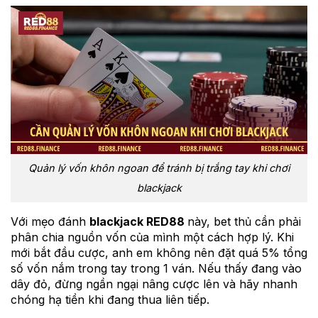
Quản lý vốn khôn ngoan để tránh bị trắng tay khi chơi
blackjack
Với mẹo đánh
blackjack RED88
này, bet thủ cần phải
phân chia nguồn vốn của mình một cách hợp lý. Khi
mới bắt đầu cược, anh em không nên đặt quá 5% tổng
số vốn nắm trong tay trong 1 ván. Nếu thấy đang vào
dây đỏ, đừng ngần ngại nâng cược lên và hãy nhanh
chóng hạ tiền khi đang thua liên tiếp.