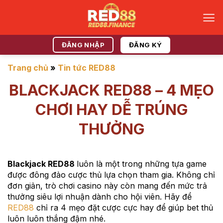
Bỏ
qua
nội
dung
ĐĂNG KÝ
ĐĂNG NHẬP
Trang chủ
»
Tin tức RED88
BLACKJACK RED88 – 4 MẸO
CHƠI HAY DỄ TRÚNG
THƯỞNG
Blackjack RED88
luôn là một trong những tựa game
được đông đảo cược thủ lựa chọn tham gia. Không chỉ
đơn giản, trò chơi casino này còn mang đến mức trả
thưởng siêu lợi nhuận dành cho hội viên. Hãy để
RED88
chỉ ra 4 mẹo đặt cược cực hay để giúp bet thủ
luôn luôn thắng đậm nhé.