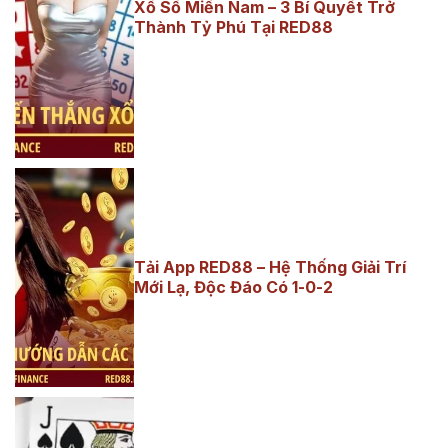
Xổ Số Miền Nam – 3 Bí Quyết Trở
Thành Tỷ Phú Tại RED88
không thể bỏ
qua nếu muốn
chiến thắng với
XSMN
Tải App RED88 – Hệ Thống Giải Trí
Mới Lạ, Độc Đáo Có 1-0-2
Hướng dẫn tải
app RED88 mới
nhất 2025