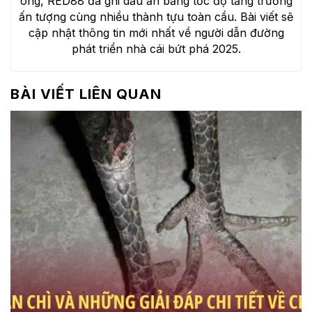
ông, RED88 đã ghi dấu ấn bằng tốc độ tăng trưởng
ấn tượng cùng nhiều thành tựu toàn cầu. Bài viết sẽ
cập nhật thông tin mới nhất về người dẫn đường
phát triển nhà cái bứt phá 2025.
BÀI VIẾT LIÊN QUAN