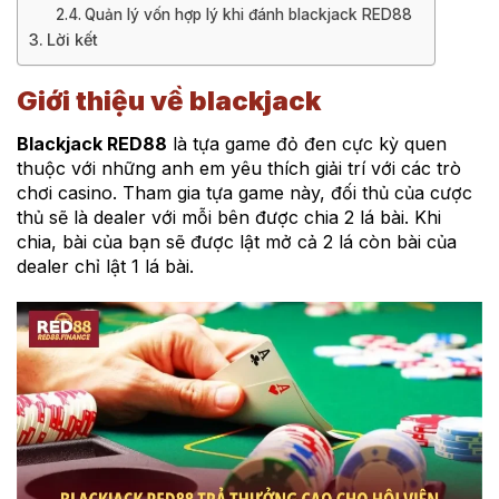
Quản lý vốn hợp lý khi đánh blackjack RED88
Lời kết
Giới thiệu về blackjack
Blackjack RED88
là tựa game đỏ đen cực kỳ quen
thuộc với những anh em yêu thích giải trí với các trò
chơi casino. Tham gia tựa game này, đối thủ của cược
thủ sẽ là dealer với mỗi bên được chia 2 lá bài. Khi
chia, bài của bạn sẽ được lật mở cả 2 lá còn bài của
dealer chỉ lật 1 lá bài.