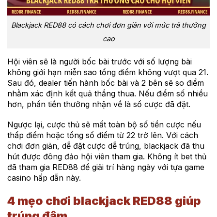
Blackjack RED88 có cách chơi đơn giản với mức trả thưởng
cao
Hội viên sẽ là người bốc bài trước với số lượng bài
không giới hạn miễn sao tổng điểm không vượt qua 21.
Sau đó, dealer tiến hành bốc bài và 2 bên sẽ so điểm
nhằm xác định kết quả thắng thua. Nếu điểm số nhiều
hơn, phần tiền thưởng nhận về là số cược đã đặt.
Ngược lại, cược thủ sẽ mất toàn bộ số tiền cược nếu
thấp điểm hoặc tổng số điểm từ 22 trở lên.
Với cách
chơi đơn giản, dễ đặt cược dễ trúng, blackjack đã thu
hút được đông đảo hội viên tham gia. Không ít bet thủ
đã tham gia RED88 để giải trí hàng ngày với tựa game
casino hấp dẫn này.
4 mẹo chơi blackjack RED88 giúp
trúng đậm