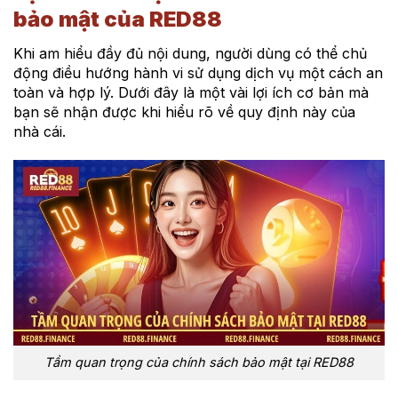
bảo mật của RED88
Khi am hiểu đầy đủ nội dung, người dùng có thể chủ
động điều hướng hành vi sử dụng dịch vụ một cách an
toàn và hợp lý. Dưới đây là một vài lợi ích cơ bản mà
bạn sẽ nhận được khi hiểu rõ về quy định này của
nhà cái.
Tầm quan trọng của chính sách bảo mật tại RED88