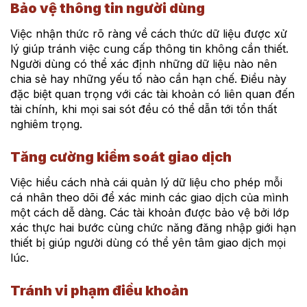
Bảo vệ thông tin người dùng
Việc nhận thức rõ ràng về cách thức dữ liệu được xử
lý giúp tránh việc cung cấp thông tin không cần thiết.
Người dùng có thể xác định những dữ liệu nào nên
chia sẻ hay những yếu tố nào cần hạn chế. Điều này
đặc biệt quan trọng với các tài khoản có liên quan đến
tài chính, khi mọi sai sót đều có thể dẫn tới tổn thất
nghiêm trọng.
Tăng cường kiểm soát giao dịch
Việc hiểu cách nhà cái quản lý dữ liệu cho phép mỗi
cá nhân theo dõi để xác minh các giao dịch của mình
một cách dễ dàng. Các tài khoản được bảo vệ bởi lớp
xác thực hai bước cùng chức năng đăng nhập giới hạn
thiết bị giúp người dùng có thể yên tâm giao dịch mọi
lúc.
Tránh vi phạm điều khoản