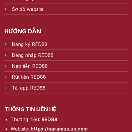
Sơ đồ website
HƯỚNG DẪN
Đăng ký RED88
Đăng nhập RED88
Nạp tiền RED88
Rút tiền RED88
Tải app RED88
THÔNG TIN LIÊN HỆ
Thương hiệu:
RED88
Website:
https://paramus.us.com