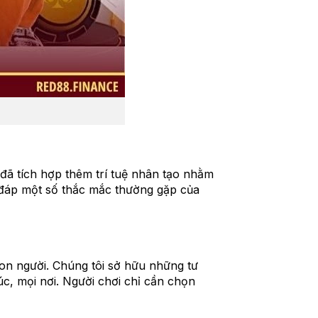
đã tích hợp thêm trí tuệ nhân tạo nhằm
 đáp một số thắc mắc thường gặp của
on người. Chúng tôi sở hữu những tư
úc, mọi nơi. Người chơi chỉ cần chọn