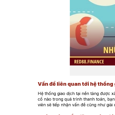
Vấn đề liên quan tới hệ thống
Hệ thống giao dịch tại nền tảng được xâ
cố nào trong quá trình thanh toán, bạ
viên sẽ tiếp nhận vấn đề cũng như giải 