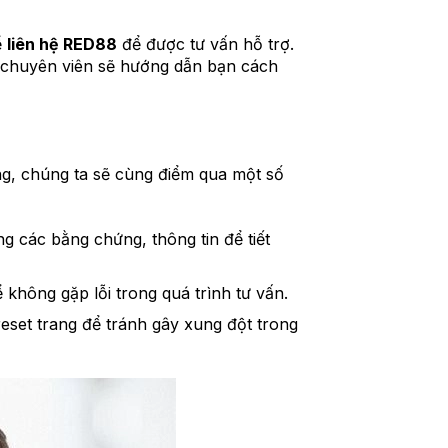
ể
liên hệ RED88
để được tư vấn hỗ trợ.
c chuyên viên sẽ hướng dẫn bạn cách
g, chúng ta sẽ cùng điểm qua một số
g các bằng chứng, thông tin để tiết
không gặp lỗi trong quá trình tư vấn.
reset trang để tránh gây xung đột trong