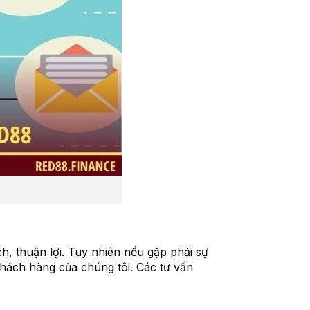
ch, thuận lợi. Tuy nhiên nếu gặp phải sự
khách hàng của chúng tôi. Các tư vấn