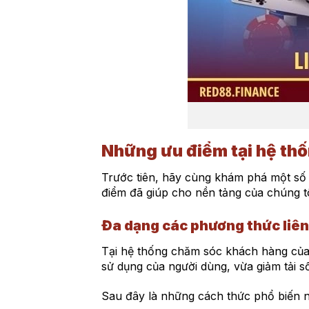
Những ưu điểm tại hệ thố
Trước tiên, hãy cùng khám phá một số 
điểm đã giúp cho nền tảng của chúng tô
Đa dạng các phương thức liê
Tại hệ thống chăm sóc khách hàng của
sử dụng của người dùng, vừa giảm tải s
Sau đây là những cách thức phổ biến nh