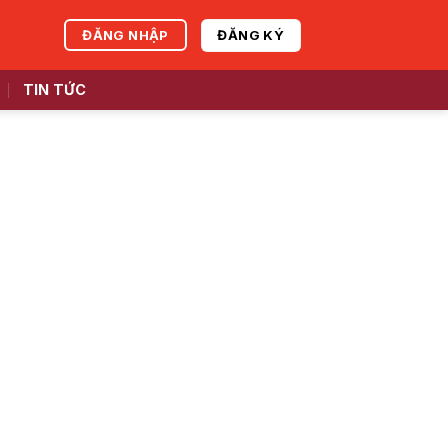
ĐĂNG KÝ
ĐĂNG NHẬP
Ố
TIN TỨC