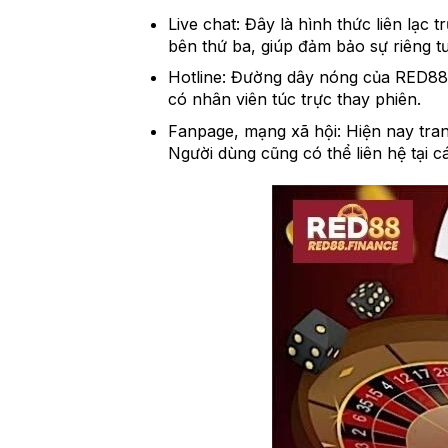
Live chat: Đây là hình thức liên lạc
bên thứ ba, giúp đảm bảo sự riêng t
Hotline: Đường dây nóng của RED88 
có nhân viên túc trực thay phiên.
Fanpage, mạng xã hội: Hiện nay tra
Người dùng cũng có thể liên hệ tại c