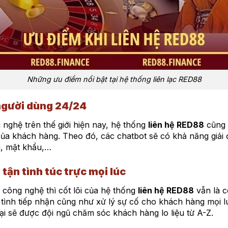
Những ưu điểm nổi bật tại hệ thống liên lạc RED88
người dùng 24/24
nghệ trên thế giới hiện nay, hệ thống
liên hệ RED88
cũng 
ủa khách hàng. Theo đó, các chatbot sẽ có khả năng giải
ản, mật khẩu,…
ận tình túc trực mọi lúc
công nghệ thì cốt lõi của hệ thống
liên hệ RED88
vẫn là c
 tình tiếp nhận cũng như xử lý sự cố cho khách hàng mọi l
 lại sẽ được đội ngũ chăm sóc khách hàng lo liệu từ A-Z.