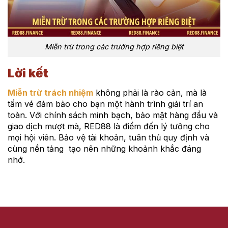
Miễn trừ trong các trường hợp riêng biệt
Lời kết
Miễn trừ trách nhiệm
không phải là rào cản, mà là
tấm vé đảm bảo cho bạn một hành trình giải trí an
toàn. Với chính sách minh bạch, bảo mật hàng đầu và
giao dịch mượt mà, RED88 là điểm đến lý tưởng cho
mọi hội viên. Bảo vệ tài khoản, tuân thủ quy định và
cùng nền tảng tạo nên những khoảnh khắc đáng
nhớ.