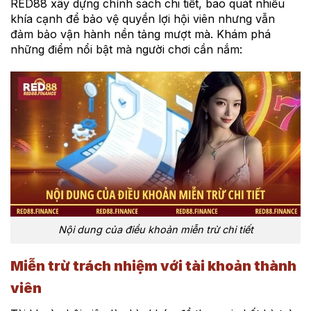
RED88 xây dựng chính sách chi tiết, bao quát nhiều
khía cạnh để bảo vệ quyền lợi hội viên nhưng vẫn
đảm bảo vận hành nền tảng mượt mà. Khám phá
những điểm nổi bật mà người chơi cần nắm:
Nội dung của điều khoản miễn trừ chi tiết
Miễn trừ trách nhiệm với tài khoản thành
viên