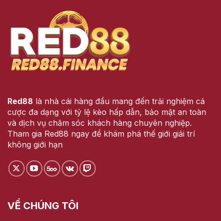
Red88
là nhà cái hàng đầu mang đến trải nghiệm cá
cược đa dạng với tỷ lệ kèo hấp dẫn, bảo mật an toàn
và dịch vụ chăm sóc khách hàng chuyên nghiệp.
Tham gia Red88 ngay để khám phá thế giới giải trí
không giới hạn
VỀ CHÚNG TÔI