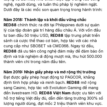
nghệ, người dùng, và tuân thủ pháp lý nghiêm ngặt.
Dưới đây là các mốc son quan trọng trong hành trình:
Năm 2018: Thành lập và khởi đầu vững chắc
RED88
chính thức ra đời tại Philippines dưới sự quản
lý của tập đoàn giải trí hàng đầu châu Á. Với vốn đầu
tư ban đầu 50 triệu USD,
RED88
tập trung phát triển
sảnh cá cược thể thao cơ bản, hợp tác với các nhà
cung cấp như SBOBET và CMD368. Ngay từ đầu,
RED88
đã ưu tiên công nghệ đám mây để đảm bảo ổn
định và trải nghiệm di động mượt mà, thu hút 500.000
thành viên chỉ trong năm đầu tiên.
Năm 2019: Nhận giấy phép và mở rộng thị trường
Đạt được giấy phép hoạt động từ PAGCOR, khẳng
định tính hợp pháp và minh bạch.
RED88
mở rộng
sang Casino, hợp tác với Evolution Gaming để mang
đến livestream HD.
RED88 Việt Nam
được ưu tiên với
hỗ trợ tiếng Việt đầy đủ, dẫn đến tăng trưởng 300% số
lượng người dùng, đạt mốc 2 triệu thành viên khu vực.