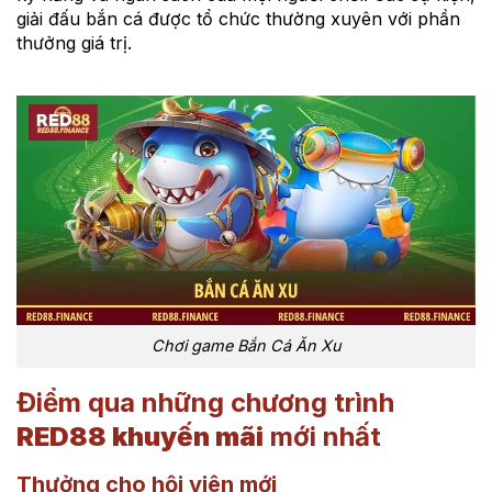
giải đấu bắn cá được tổ chức thường xuyên với phần
thưởng giá trị.
Chơi game Bắn Cá Ăn Xu
Điểm qua những chương trình
RED88 khuyến mãi
mới nhất
Thưởng cho hội viên mới