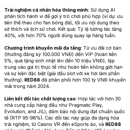
Trải nghiệm cá nhân hóa thông minh
: Sử dụng AI
phân tích hành vi để gợi ý trò chơi phù hợp (ví dụ: ưu
tiên thể thao cho fan bóng đá), tối ưu nội dung theo
sở thích và lịch sử chơi. Kết quả: Tỷ lệ tương tác tăng
40%, với hơn 70% người dùng quay lại hàng tuần.
Chương trình khuyến mãi đa tầng
: Từ ưu đãi cơ bản
(thưởng đăng ký 100.000 VNĐ) đến VIP (hoàn tiền
5%, quà tặng sinh nhật lên đến 10 triệu VNĐ), tập
trung vào giá trị thực tế như hoàn tiền không giới hạn
và sự kiện đặc biệt (giải đấu slot với xe hơi làm phần
thưởng).
RED88
đã phân phối hơn 100 tỷ VNĐ khuyến
mãi trong năm 2024.
Liên kết đối tác chất lượng cao
: Hợp tác với hơn 30
nhà cung cấp hàng đầu như Pragmatic Play,
Evolution, and JILI, đảm bảo nội dung đạt chuẩn quốc
tế (RTP 95-98%). Các đối tác này giúp đa dạng hóa
trải nghiệm, từ Casino VR đến eSports ảo, và
RED88