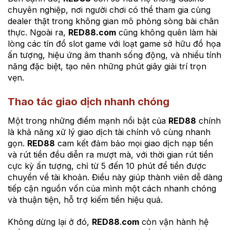
chuyên nghiệp, nơi người chơi có thể tham gia cùng
dealer thật trong không gian mô phỏng sòng bài chân
thực. Ngoài ra,
RED88.com
cũng không quên làm hài
lòng các tín đồ slot game với loạt game sở hữu đồ họa
ấn tượng, hiệu ứng âm thanh sống động, và nhiều tính
năng đặc biệt, tạo nên những phút giây giải trí trọn
vẹn.
Thao tác giao dịch nhanh chóng
Một trong những điểm mạnh nổi bật của
RED88
chính
là khả năng xử lý giao dịch tài chính vô cùng nhanh
gọn.
RED88
cam kết đảm bảo mọi giao dịch nạp tiền
và rút tiền đều diễn ra mượt mà, với thời gian rút tiền
cực kỳ ấn tượng, chỉ từ 5 đến 10 phút để tiền được
chuyển về tài khoản. Điều này giúp thành viên dễ dàng
tiếp cận nguồn vốn của mình một cách nhanh chóng
và thuận tiện, hỗ trợ kiếm tiền hiệu quả.
Không dừng lại ở đó,
RED88
.
com
còn vận hành hệ