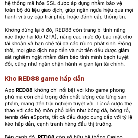
hệ thống mã hóa SSL được áp dụng nhằm bảo vệ
toàn bộ dữ liệu giao dịch, giúp ngăn ngừa hiệu quả mọi
hành vi truy cập trái phép hoặc đánh cắp thông tin.
Không dừng lại ở đó, RED88 còn trang bị tính năng
xác thực hai lớp (2FA), nâng cao mức độ bảo mật cho
tài khoản và hạn chế tối đa các rủi ro phát sinh. Đồng
thời, mọi giao dịch nạp tiền và rút tiền đều được giám
sát nghiêm ngặt nhằm đảm bảo tính minh bạch tuyệt
đối, cũng như ngăn chặn hành vi gian lận tài chính.
Kho
RED88 game
hấp dẫn
App
RED88
không chỉ nổi bật với kho game phong
phú mà còn chú trọng đến chất lượng của từng sản
phẩm, mang đến trải nghiệm tuyệt vời. Từ cá cược thể
thao với các bộ môn phổ biến như bóng đá, bóng rổ,
tennis đến eSports, tất cả đều được cung cấp với tỷ lệ
kèo hấp dẫn, cạnh tranh hàng đầu thị trường.
Bên cạnh đó,
RED88
còn sở hữu hệ thống Casino