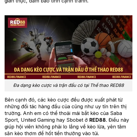
gian thực, đảm bảo tính cạnh tranh.
Đa dạng kèo cược và trận đấu có tại Thể thao RED88
Bên cạnh đó, các kèo cược đều được xuất phát từ
những đối tác hàng đầu của cũng như uy tín trên thị
trường. Anh em có thể thoải mái bắt kèo của Saba
Sport, United Gaming hay Sbobet ở
RED88
. Điều này
giúp hội viên không phải lo lắng về kèo lừa, yên tâm
săn kèo thơm để hốt tiền thưởng vào túi.