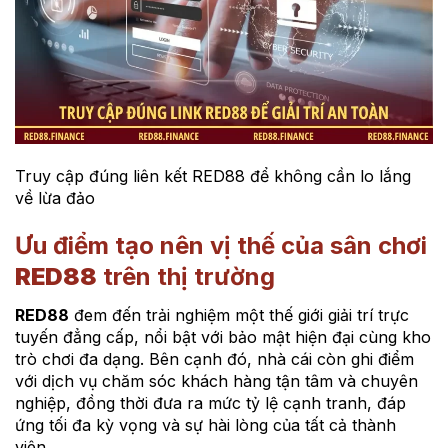
Truy cập đúng liên kết RED88 để không cần lo lắng
về lừa đảo
Ưu điểm tạo nên vị thế của sân chơi
RED88
trên thị trường
RED88
đem đến trải nghiệm một thế giới giải trí trực
tuyến đẳng cấp, nổi bật với bảo mật hiện đại cùng kho
trò chơi đa dạng. Bên cạnh đó, nhà cái còn ghi điểm
với dịch vụ chăm sóc khách hàng tận tâm và chuyên
nghiệp, đồng thời đưa ra mức tỷ lệ cạnh tranh, đáp
ứng tối đa kỳ vọng và sự hài lòng của tất cả thành
viên.