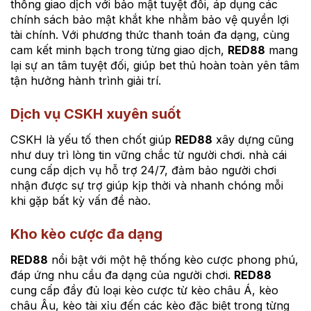
thống giao dịch với bảo mật tuyệt đối, áp dụng các
chính sách bảo mật khắt khe nhằm bảo vệ quyền lợi
tài chính. Với phương thức thanh toán đa dạng, cùng
cam kết minh bạch trong từng giao dịch,
RED88
mang
lại sự an tâm tuyệt đối, giúp bet thủ hoàn toàn yên tâm
tận hưởng hành trình giải trí.
Dịch vụ CSKH xuyên suốt
CSKH là yếu tố then chốt giúp
RED88
xây dựng cũng
như duy trì lòng tin vững chắc từ người chơi. nhà cái
cung cấp dịch vụ hỗ trợ 24/7, đảm bảo người chơi
nhận được sự trợ giúp kịp thời và nhanh chóng mỗi
khi gặp bất kỳ vấn đề nào.
Kho kèo cược đa dạng
RED88
nổi bật với một hệ thống kèo cược phong phú,
đáp ứng nhu cầu đa dạng của người chơi.
RED88
cung cấp đầy đủ loại kèo cược từ kèo châu Á, kèo
châu Âu, kèo tài xỉu đến các kèo đặc biệt trong từng