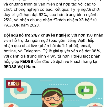
và chương trình tư vấn miễn phí hợp tác với các tổ
chức chống nghiện cờ bạc. Kết quả: Tỷ lệ người chơi
duy trì giới hạn đạt 92%, cao hơn trung bình ngành
25%, và nhận chứng nhận “Trách nhiệm Xã hội” từ
PAGCOR năm 2023.
Đội ngũ hỗ trợ 24/7 chuyên nghiệp
: Với hơn 150 nhân
viên hỗ trợ đa ngôn ngữ (bao gồm tiếng Việt), tiếp
nhận qua chat live (phản hồi dưới 1 phút), email,
hotline, và Telegram. Tỷ lệ giải quyết vấn đề đạt 98%,
với đánh giá trung bình 4.9/5 từ hơn 1 triệu lượt phản
hồi, giúp
RED88
dẫn đầu về dịch vụ khách hàng tại
RED88 Việt Nam
.