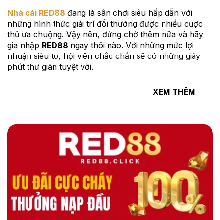
Nhà cái RED88
đang là sân chơi siêu hấp dẫn với
những hình thức giải trí đổi thưởng được nhiều cược
thủ ưa chuộng. Vậy nên, đừng chờ thêm nữa và hãy
gia nhập
RED88
ngay thôi nào. Với những mức lợi
nhuận siêu to, hội viên chắc chắn sẽ có những giây
phút thư giãn tuyệt vời.
XEM THÊM