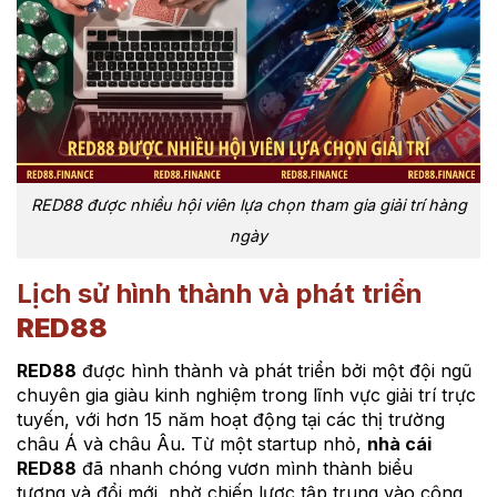
RED88 được nhiều hội viên lựa chọn tham gia giải trí hàng
ngày
Lịch sử hình thành và phát triển
RED88
RED88
được hình thành và phát triển bởi một đội ngũ
chuyên gia giàu kinh nghiệm trong lĩnh vực giải trí trực
tuyến, với hơn 15 năm hoạt động tại các thị trường
châu Á và châu Âu. Từ một startup nhỏ,
nhà cái
RED88
đã nhanh chóng vươn mình thành biểu
tượng và đổi mới, nhờ chiến lược tập trung vào công