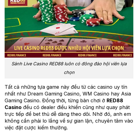
Sảnh Live Casino RED88 luôn có đông đảo hội viên lựa
chọn
Tất cả những tựa game này đều từ các casino uy tín
nhất như Dream Gaming Casino, WM Casino hay Asia
Gaming Casino. Đồng thời, từng bàn chơi ở
RED88
Casino
đều có dealer điều khiển cũng như quay phát
trực tiếp để bet thủ dễ dàng theo dõi. Nhờ đó, anh em
không cần phải lo lắng về sự gian lận, chuyên tâm vào
việc đặt cược kiếm thưởng.