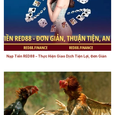
Hướng dẫn nạp tiền RED88 chi tiết
Nạp Tiền RED88 – Thực Hiện Giao Dịch Tiện Lợi, Đơn Giản