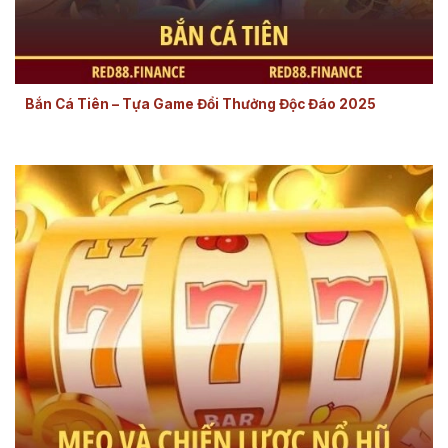
Bắn cá tiên là gì
Bắn Cá Tiên – Tựa Game Đổi Thưởng Độc Đáo 2025