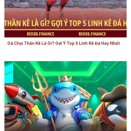
Gà chọi thần kê
Gà Chọi Thần Kê Là Gì? Gợi Ý Top 5 Linh Kê Đá Hay Nhất