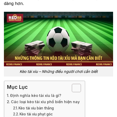
dàng hơn.
Kèo tài xỉu – Những điều người chơi cần biết
Mục Lục
Định nghĩa kèo tài xỉu là gì?
Các loại kèo tài xỉu phổ biến hiện nay
Kèo tài xỉu bàn thắng
Kèo tài xỉu phạt góc