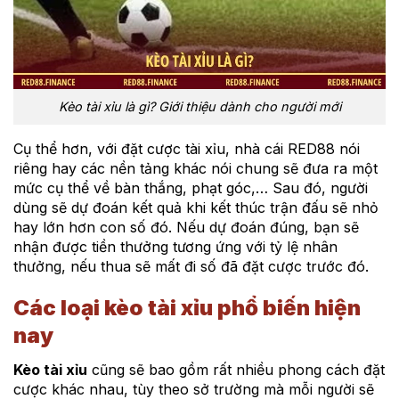
Kèo tài xỉu là gì? Giới thiệu dành cho người mới
Cụ thể hơn, với đặt cược tài xỉu, nhà cái RED88 nói
riêng hay các nền tảng khác nói chung sẽ đưa ra một
mức cụ thể về bàn thắng, phạt góc,… Sau đó, người
dùng sẽ dự đoán kết quả khi kết thúc trận đấu sẽ nhỏ
hay lớn hơn con số đó. Nếu dự đoán đúng, bạn sẽ
nhận được tiền thưởng tương ứng với tỷ lệ nhân
thưởng, nếu thua sẽ mất đi số đã đặt cược trước đó.
Các loại kèo tài xỉu phổ biến hiện
nay
Kèo tài xỉu
cũng sẽ bao gồm rất nhiều phong cách đặt
cược khác nhau, tùy theo sở trường mà mỗi người sẽ