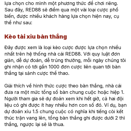
lựa chọn cho mình một phương thức để chơi riêng.
Sau đây, RED88 sẽ điểm qua một vài loại cược phổ
biến, được nhiều khách hàng lựa chọn hiện nay, cụ
thể như sau:
Kèo tài xỉu bàn thắng
Đây được xem là loại kèo cược được lựa chọn nhiều
nhất trên hệ thống nhà cái RED88. Với quy luật đơn
giản, dễ dự đoán, dễ trúng thưởng, mỗi ngày chúng tôi
ghi nhận có tới gần 1000 đơn cược liên quan tới bàn
thắng tại sảnh cược thể thao.
Giải thích về hình thức cược theo bàn thắng, nhà cái
đưa ra một mức tổng số bàn chung cuộc hoặc hiệp 1.
Người tham gia sẽ dự đoán xem khi hết giờ, cả hai đội
liệu có ghi được ít hay nhiều hơn con số đó. Ví dụ, bạn
dự đoán xỉu 1.5 chung cuộc có nghĩa khi tiếng còi kết
thúc trận vang lên, tổng bàn thắng ghi được dưới 2 thì
thắng, ngược lại sẽ là thua.