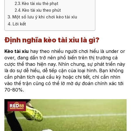
Kèo tài xỉu thẻ phạt
Kèo tài xỉu theo phút
Một số lưu ý khi chơi kèo tài xỉu
Lời kết
Định nghĩa kèo tài xỉu là gì?
Kèo tài xỉu
hay theo nhiều người chơi hiểu là under or
over, đang dần trở nên phổ biến trên thị trường cá
cược thể thao hiện nay. Nhìn chung, sự phát triển này
là do sự dễ hiểu, dễ tiếp cận của loại hình. Bạn không
cần phân tích quá cầu kỳ hoặc chi tiết, chỉ cần nhìn
vào thế trận cũng có thể lờ mờ dự đoán chính xác tới
70-80%.