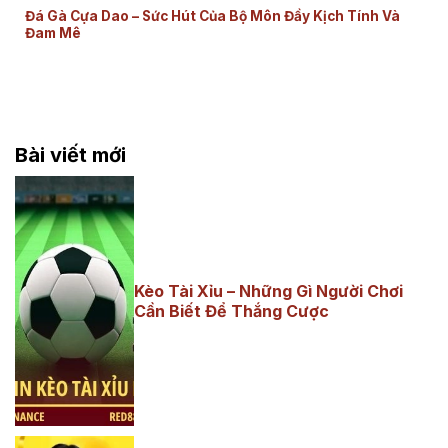
Đá Gà Cựa Dao – Sức Hút Của Bộ Môn Đầy Kịch Tính Và
Đam Mê
Bài viết mới
Kèo Tài Xỉu – Những Gì Người Chơi
Kèo tài xỉu -
Cần Biết Để Thắng Cược
Những điều
người chơi cần
biết