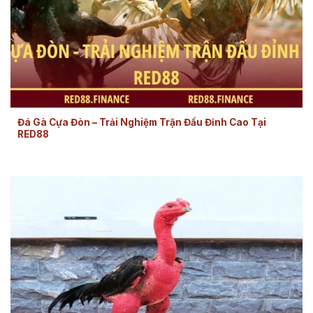
Khám phá hình thức đá gà cựa đòn tại RED88
Đá Gà Cựa Đòn – Trải Nghiệm Trận Đấu Đỉnh Cao Tại
RED88