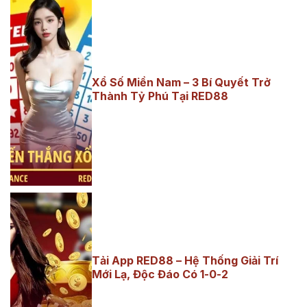
3 bí quyết
Xổ Số Miền Nam – 3 Bí Quyết Trở
Thành Tỷ Phú Tại RED88
không thể bỏ
qua nếu muốn
chiến thắng với
XSMN
Tải App RED88 – Hệ Thống Giải Trí
Mới Lạ, Độc Đáo Có 1-0-2
Hướng dẫn tải
app RED88 mới