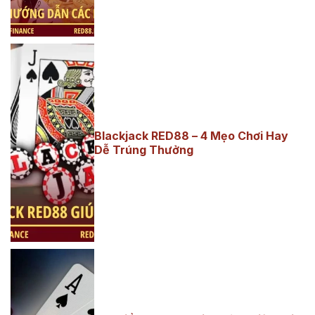
nhất 2025
4 mẹo chơi
Blackjack RED88 – 4 Mẹo Chơi Hay
Dễ Trúng Thưởng
Blackjack
RED88 hiệu
quả tân thủ
nên biết