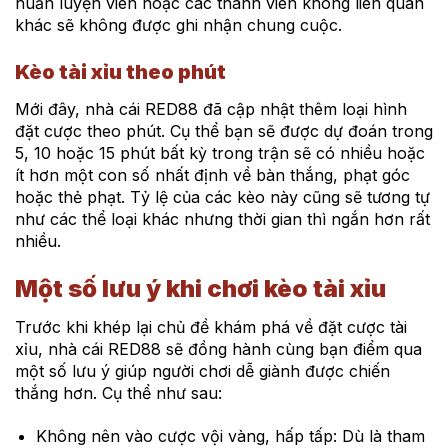
huấn luyện viên hoặc các thành viên không liên quan
khác sẽ không được ghi nhận chung cuộc.
Kèo tài xỉu theo phút
Mới đây, nhà cái RED88 đã cập nhật thêm loại hình
đặt cược theo phút. Cụ thể bạn sẽ được dự đoán trong
5, 10 hoặc 15 phút bất kỳ trong trận sẽ có nhiều hoặc
ít hơn một con số nhất định về bàn thắng, phạt góc
hoặc thẻ phạt. Tỷ lệ của các kèo này cũng sẽ tương tự
như các thể loại khác nhưng thời gian thì ngắn hơn rất
nhiều.
Một số lưu ý khi chơi kèo tài xỉu
Trước khi khép lại chủ đề khám phá về đặt cược tài
xỉu, nhà cái RED88 sẽ đồng hành cùng bạn điểm qua
một số lưu ý giúp người chơi dễ giành được chiến
thắng hơn. Cụ thể như sau:
Không nên vào cược vội vàng, hấp tấp: Dù là tham