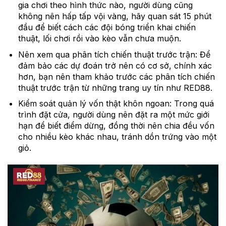
gia chơi theo hình thức nào, người dùng cũng
không nên hấp tấp vội vàng, hãy quan sát 15 phút
đầu để biết cách các đội bóng triển khai chiến
thuật, lối chơi rồi vào kèo vẫn chưa muộn.
Nên xem qua phân tích chiến thuật trước trận: Để
đảm bảo các dự đoán trở nên có cơ sở, chính xác
hơn, bạn nên tham khảo trước các phân tích chiến
thuật trước trận từ những trang uy tín như RED88.
Kiểm soát quản lý vốn thật khôn ngoan: Trong quá
trình đặt cửa, người dùng nên đặt ra một mức giới
hạn để biết điểm dừng, đồng thời nên chia đều vốn
cho nhiều kèo khác nhau, tránh dồn trứng vào một
giỏ.