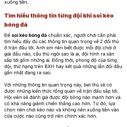
xuống tiền.
Tìm hiểu thông tin từng đội khi soi kèo
bóng đá
Để
soi kèo bóng đá
chuẩn xác, người chơi cần phải
tìm hiểu đầy đủ các thông tin quan trọng về 2 đối thủ
ở trận đấu tới. Anh em nên biết được mỗi đội chơi ở
giải đấu nào, cầu thủ ngôi sao là ai, đội hình ra sân
sắp tới gồm những ai. Đồng thời, phong độ của từng
đội, thứ hạng trên BXH hay kết quả những lần đối đầu
gần nhất đang ra sao.
Với những thông tin quan trọng này, bet thủ sẽ có
được những kiến thức tổng quan về trận đấu sắp tới.
Hội viên sẽ đánh giá được đội bóng nào mạnh hơn và
có khả năng giành chiến thắng cao hơn. Từ đó, lựa
chọn nên chơi kèo nào và không nên xuống tiền vào
cửa cược nào cũng trở nên chính xác hơn.