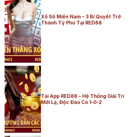
3 bí quyết
Xổ Số Miền Nam – 3 Bí Quyết Trở
Thành Tỷ Phú Tại RED88
không thể bỏ
qua nếu muốn
chiến thắng với
XSMN
Tải App RED88 – Hệ Thống Giải Trí
Mới Lạ, Độc Đáo Có 1-0-2
Hướng dẫn tải
app RED88 mới
nhất 2025