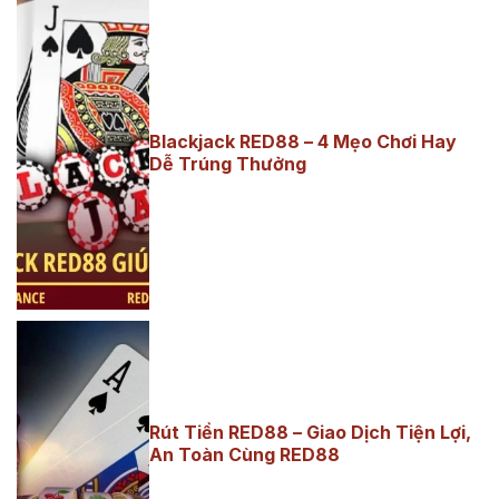
4 mẹo chơi
Blackjack RED88 – 4 Mẹo Chơi Hay
Dễ Trúng Thưởng
Blackjack
RED88 hiệu
quả tân thủ
nên biết
Rút Tiền RED88 – Giao Dịch Tiện Lợi,
An Toàn Cùng RED88
Hướng dẫn rút
tiền RED88 chi