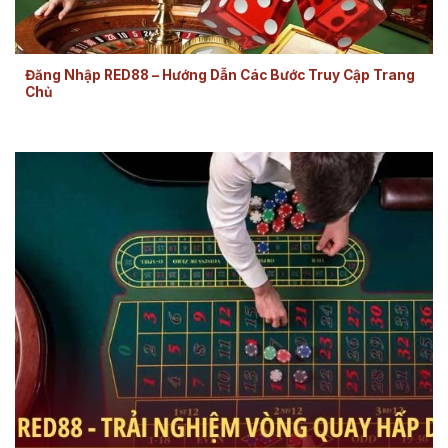
Đăng nhập RED88 chi tiết
Đăng Nhập RED88 – Hướng Dẫn Các Bước Truy Cập Trang
Chủ
Trãi nghiệm Roulette hấp dẫn tại RED88