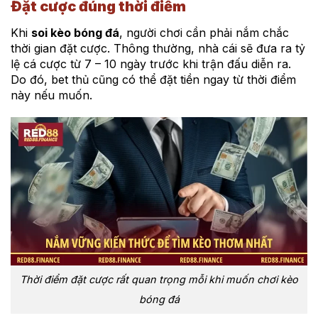
Đặt cược đúng thời điểm
Khi
soi kèo bóng đá
, người chơi cần phải nắm chắc
thời gian đặt cược. Thông thường, nhà cái sẽ đưa ra tỷ
lệ cá cược từ 7 – 10 ngày trước khi trận đấu diễn ra.
Do đó, bet thủ cũng có thể đặt tiền ngay từ thời điểm
này nếu muốn.
Thời điểm đặt cược rất quan trọng mỗi khi muốn chơi kèo
bóng đá