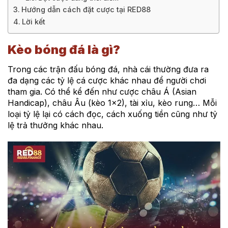
Hướng dẫn cách đặt cược tại RED88
Lời kết
Kèo bóng đá là gì?
Trong các trận đấu bóng đá, nhà cái thường đưa ra
đa dạng các tỷ lệ cá cược khác nhau để người chơi
tham gia. Có thể kể đến như cược châu Á (Asian
Handicap), châu Âu (kèo 1×2), tài xỉu, kèo rung… Mỗi
loại tỷ lệ lại có cách đọc, cách xuống tiền cũng như tỷ
lệ trả thưởng khác nhau.