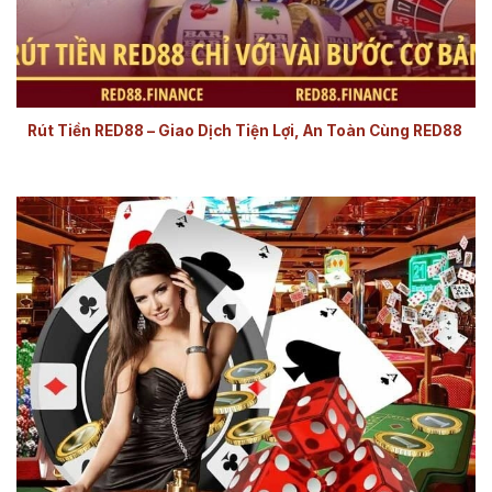
Hướng dẫn rút tiền RED88 chi tiết
Rút Tiền RED88 – Giao Dịch Tiện Lợi, An Toàn Cùng RED88